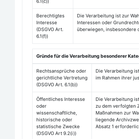
6.1(c))
Berechtigtes
Die Verarbeitung ist zur Wah
Interesse
Interessen oder Grundrecht
(DSGVO Art.
überwiegen, insbesondere d
6.1(f))
Gründe für die Verarbeitung besonderer Kat
Rechtsansprüche oder
Die Verarbeitung i
gerichtliche Vertretung
im Rahmen ihrer just
(DSGVO Art. 6.1(b))
Öffentliches Interesse
Die Verarbeitung is
oder
zu dem verfolgten 
wissenschaftliche,
Maßnahmen zur Wahr
historische oder
liegende Archivzwe
statistische Zwecke
Absatz 1 erforderli
(DSGVO Art 9.2(i))